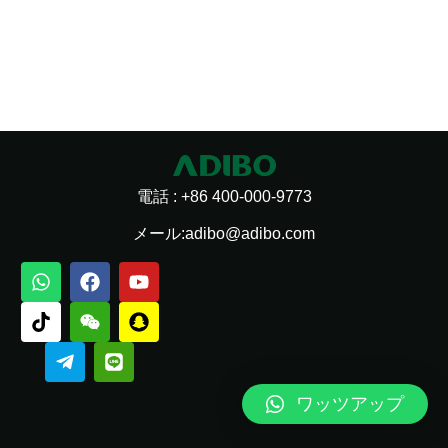
電話 : +86 400-000-9773
メール:adibo@adibo.com
ワ
チ
電
F
W
ラ
Y
ス
ッ
ク
報
a
e
イ
o
ナ
ツ
タ
飛
c
i
ン
u
ッ
ア
ク
行
e
x
t
プ
ッ
機
b
i
u
チ
プ
o
n
b
ャ
o
e
ッ
ワッツアップ
k
ト