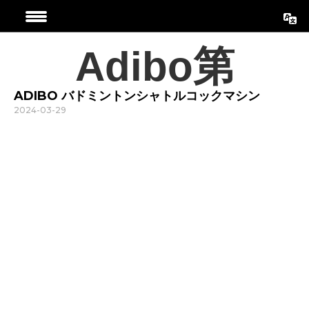
コ
ン
テ
Adibo第
ン
ツ
ADIBO バドミントンシャトルコックマシン
に
2024-03-29
ス
キ
ッ
プ