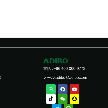
電話 : +86 400-000-9773
せ
メール:adibo@adibo.com
ワ
チ
電
F
W
ラ
Y
ス
ッ
ク
報
a
e
イ
o
ナ
ツ
タ
飛
c
i
ン
u
ッ
ア
ク
行
e
x
t
プ
ッ
機
b
i
u
チ