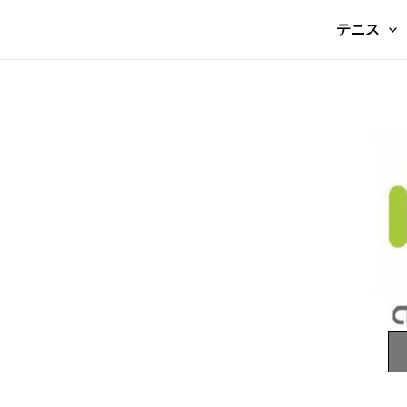
コ
テニス
ン
テ
ン
ツ
に
ス
キ
ッ
プ