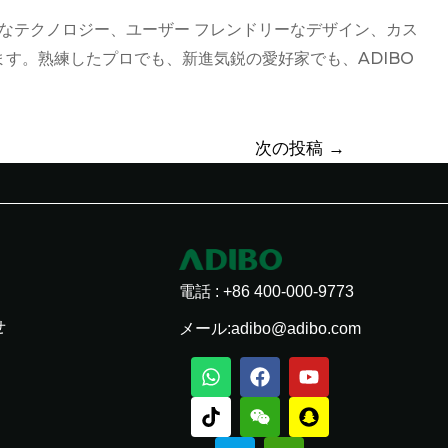
度なテクノロジー、ユーザー フレンドリーなデザイン、カス
す。熟練したプロでも、新進気鋭の愛好家でも、ADIBO
次の投稿
→
電話 : +86 400-000-9773
せ
メール:adibo@adibo.com
ワ
チ
電
F
W
ラ
Y
ス
ッ
ク
報
a
e
イ
o
ナ
ツ
タ
飛
c
i
ン
u
ッ
ア
ク
行
e
x
t
プ
ッ
機
b
i
u
チ