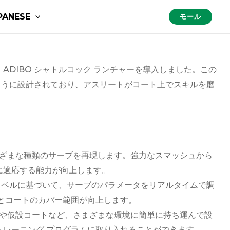
PANESE
モール
ADIBO シャトルコック ランチャーを導入しました。この
ように設計されており、アスリートがコート上でスキルを磨
まざまな種類のサーブを再現します。強力なスマッシュから
に適応する能力が向上します。
レベルに基づいて、サーブのパラメータをリアルタイムで調
とコートのカバー範囲が向上します。
設や仮設コートなど、さまざまな環境に簡単に持ち運んで設
レーニング プログラムに取り入れることができます。