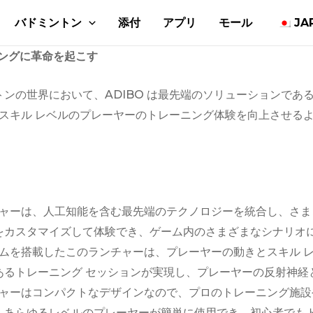
バドミントン
添付
アプリ
モール
JA
ニングに革命を起こす
の世界において、ADIBO は最先端のソリューションである 
るスキル レベルのプレーヤーのトレーニング体験を向上させる
ランチャーは、人工知能を含む最先端のテクノロジーを統合し、さ
をカスタマイズして体験でき、ゲーム内のさまざまなシナリオ
ムを搭載したこのランチャーは、プレーヤーの動きとスキル 
あるトレーニング セッションが実現し、プレーヤーの反射神経
ランチャーはコンパクトなデザインなので、プロのトレーニング施
、あらゆるレベルのプレーヤーが簡単に使用でき、初心者でもト