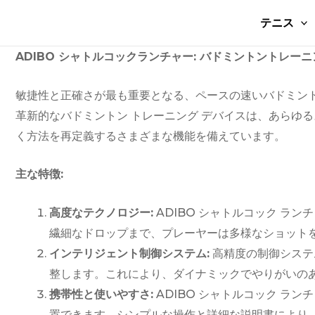
コ
投
テニス
ン
稿
テ
ナ
ADIBO シャトルコックランチャー: バドミントントレー
ン
ビ
ツ
ゲ
敏捷性と正確さが最も重要となる、ペースの速いバドミントン
に
ー
革新的なバドミントン トレーニング デバイスは、あらゆ
ス
シ
く方法を再定義するさまざまな機能を備えています。
キ
ョ
ッ
ン
主な特徴:
プ
高度なテクノロジー:
ADIBO シャトルコック 
繊細なドロップまで、プレーヤーは多様なショット
インテリジェント制御システム:
高精度の制御システ
整します。これにより、ダイナミックでやりがいの
携帯性と使いやすさ:
ADIBO シャトルコック 
置できます。シンプルな操作と詳細な説明書により